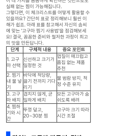
이 네 가지를 꼼꼼하게 확인하는 것만으로도
실패 없는 찜이 가능해집니다.
그렇다면, 이 체크리스트를 어떻게 활용할 수
있을까요? 간단히 표로 정리해보니 훨씬 이
해가 쉽죠. 아래 표를 참고해서 자신의 솜씨
에 맞는 '고구마 찜기 사용법'을 점검해보세
요! 결국, 꼼꼼한 준비와 철저한 과정이 최고
의 맛을 만든답니다.
단계
구체적 내용
중요 포인트
껍질이 매끄럽고
1. 고구
신선하고 크기가
흠집 없는 제품
마 선택
일정한 것
추천
2. 찜기
바닥에 적당량,
물 범람 방지, 적
내 물 넣
끓기 전까지 기다
정 수준 유지
기
리기
3. 고구
겹치지 않게, 균
모든 고구마가 숨
마 배치
일하게 배치
쉬도록 배려
4. 찜하
뚜껑 덮고,
고구마 크기 따라
기와 시
20~30분 찜
시간 조절
간