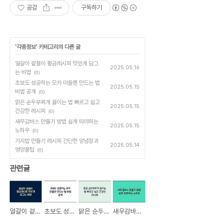
공감
구독하기
에서 새로 출시한
연마제 없는 건강
한 제노냄비시리
즈!
'
각종정보
' 카테고리의 다른 글
얼갈이 겉절이 황금레시피 맛있게 담그
2025.05.16
는 비법
(0)
초보도 성공하는 모카 마들렌 만드는 법
2025.05.15
비법 공개
(0)
맑은 순두부찌개 끓이는 법 빠르고 쉽고
2025.05.15
건강한 레시피
(0)
새우감바스 만들기 방법 쉽게 따라하는
2025.05.15
노하우
(0)
가지밥 만들기 레시피 간단한 양념장과
2025.05.14
영양꿀팁
(0)
관련글
얼갈이 겉절이 황금레시피 맛있게 담그는 비법
초보도 성공하는 모카 마들렌 만드는 법 비법 공개
맑은 순두부찌개 끓이는 법 빠르고 쉽고 건강한 레시피
새우감바스 만들기 방법 쉽게 따라하는 노하우