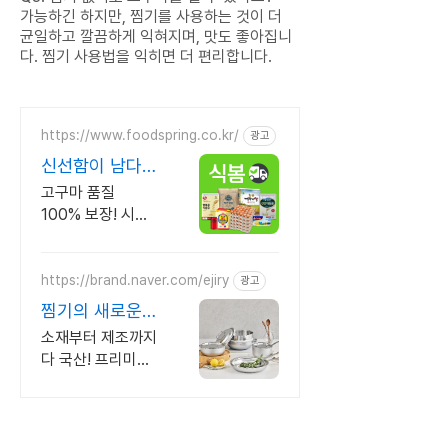
가능하긴 하지만, 찜기를 사용하는 것이 더
균일하고 깔끔하게 익혀지며, 맛도 좋아집니
다. 찜기 사용법을 익히면 더 편리합니다.
https://www.foodspring.co.kr/
광고
신선함이 남다른
식봄 채소 사업
고구마 품질
자 전용 특가
100% 보장! 시세
보다 더 싸게, 소량
발주도 가능해요.
https://brand.naver.com/ejiry
광고
찜기의 새로운
기준 2025무연
소재부터 제조까지
마시리즈 출시!
다 국산! 프리미엄
316스테인레스로
만든 통5중 무연마
제 냄비 80년 전통
주방브랜드 에지리