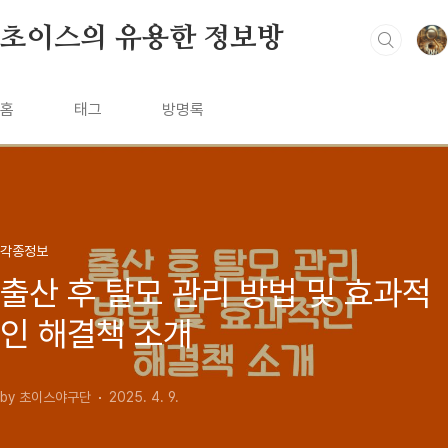
본문 바로가기
초이스의 유용한 정보방
홈
태그
방명록
각종정보
출산 후 탈모 관리 방법 및 효과적
인 해결책 소개
by 초이스야구단
2025. 4. 9.