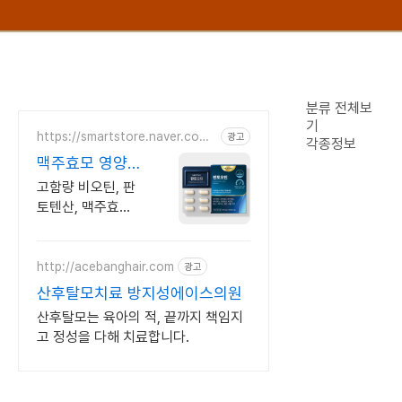
분류 전체보
기
https://smartstore.naver.com/
광고
각종정보
meditial
맥주효모 영양제
판토오틴 식약처
고함량 비오틴, 판
기능성 인정원료
토텐산, 맥주효모,
사용
스피루리나까지 한
번에 섭취가능한
복합영양제
http://acebanghair.com
광고
산후탈모치료 방지성에이스의원
산후탈모는 육아의 적, 끝까지 책임지
고 정성을 다해 치료합니다.