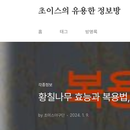
본문 바로가기
초이스의 유용한 정보방
홈
태그
방명록
각종정보
황칠나무 효능과 복용법,
by 초이스야구단
2024. 1. 9.